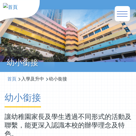
移至主內容
Main
naviga
幼小銜接
導
首頁
入學及升中
幼小銜接
航
幼小銜接
連
結
讓幼稚園家長及學生透過不同形式的活動及
聯繫，能更深入認識本校的辦學理念及特
色。