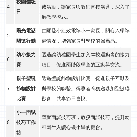
校園體驗
4
或活動，讓家長與教師直接溝通，深入了
日
解教學模式。
陽光電話
由關愛小組致電準小一家長，關心入學準
5
關懷行動
備情況，增強家長對學校的歸屬感。
幼小接力
透過讓幼稚園學生加入本校運動會的接力
6
賽
項目，促進兩階段學童的互動與交流。
親子聖誕
透過聖誕飾物設計比賽，促進親子互動及
7
飾物設計
與學校的聯繫。得獎者將獲邀參加聖誕聯
比賽
歡會，共享節日喜悅。
小一面試
舉辦面試技巧班，教授面試技巧，提升幼
8
技巧工作
稚園生入讀心儀小學的機會。
坊