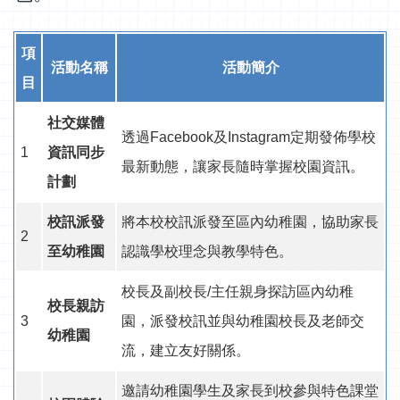
項
活動名稱
活動簡介
目
社交媒體
透過
Facebook
及
Instagram
定期發佈學校
1
資訊同步
最新動態，讓家長隨時掌握校園資訊。
計劃
校訊派發
將本校校訊派發至區內幼稚園，協助家長
2
至幼稚園
認識學校理念與教學特色。
校長及副校長
/
主任親身探訪區內幼稚
校長親訪
3
園，派發校訊並與幼稚園校長及老師交
幼稚園
流，建立友好關係。
邀請幼稚園學生及家長到校參與特色課堂