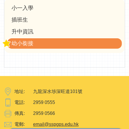
Main
小一入學
navigation
插班生
升中資訊
幼小銜接
地址:
九龍深水埗深旺道101號
電話:
2959 0555
傳真:
2959 0566
電郵:
email@sspgps.edu.hk