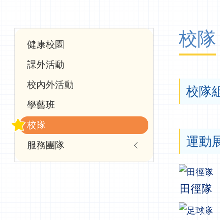
航
連
校隊
結
Main
健康校園
navigation
課外活動
校內外活動
校隊
學藝班
校隊
運動
服務團隊
田徑隊