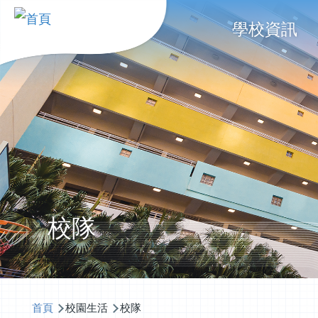
移至主內容
Main
學校資訊
navigati
校隊
導
首頁
校園生活
校隊