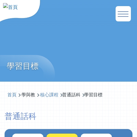
移至主內容
Main
naviga
學習目標
導
首頁
學與教
核心課程
普通話科
學習目標
航
普通話科
連
結