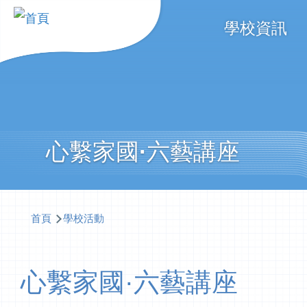
移至主內容
Main
學校資訊
navigati
心繫家國·六藝講座
導
首頁
學校活動
航
連
心繫家國·六藝講座
結