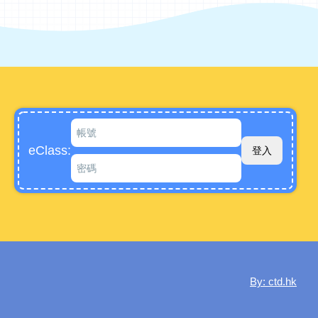
eClass:
By: ctd.hk