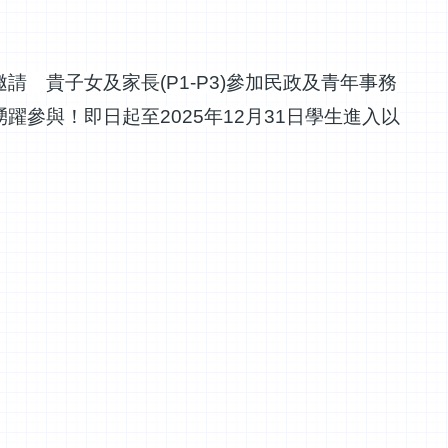
邀請 貴子女及家長
(P1-P3)
參加民政及青年事務
踴躍參與！即日起至
2025
年
12
月
31
日學生進入以